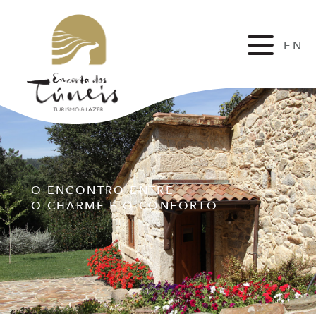
EN
FR
O ENCONTRO ENTRE
O CHARME E O CONFORTO