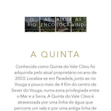
O
AS
ALOJAMENTO
AS
RIO
ENCOSTAS
LOCAL
VINDIMAS
VER +
VER +
VER +
VER +
A QUINTA
Conhecida como Quinta do Vale Côvo, foi
adquirida pelo atual proprietário no ano de
2003. Localiza-se em Paradela, junto ao rio
Vouga a pouco mais de 4 Km do centro de
Sever do Vouga, numa zona privilegiada entre
o Mar e a Serra. A Quinta do Vale Côvo é
atravessada por uma linha de água que
percorre um vale e por uma antiga linha de