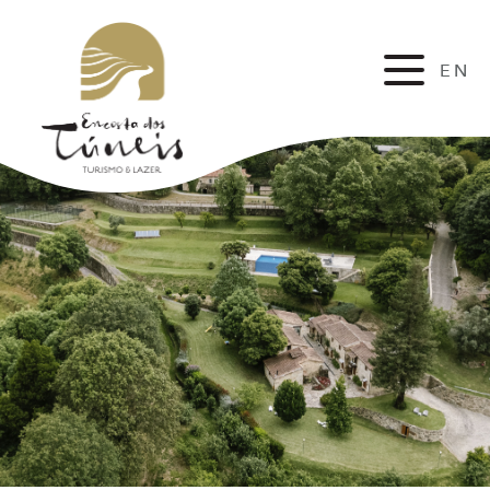
EN
FR