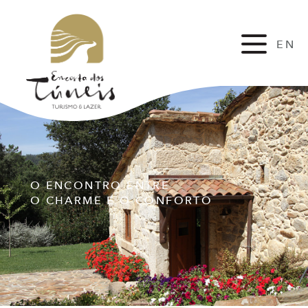
EN
FR
O ENCONTRO ENTRE
O CHARME E O CONFORTO