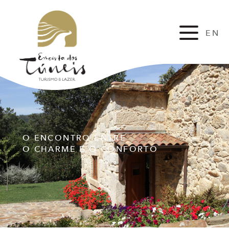
EN
FR
O ENCONTRO ENTRE
O CHARME E O CONFORTO