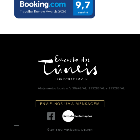
Alojamentos locais n.ºs 30648/AL, 113283/AL e 113283/AL
ENVIE-NOS UMA MENSAGEM
© 2016 RUI VERÍSSIMO DESIGN