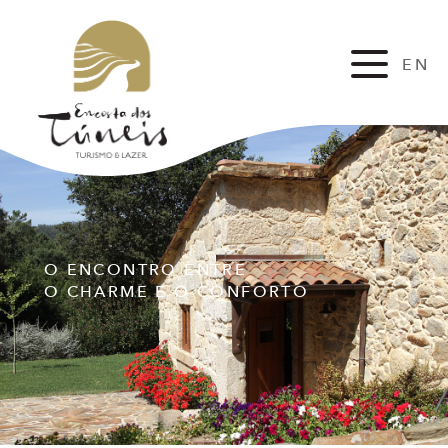
EN
FR
O ENCONTRO ENTRE
O CHARME E O CONFORTO