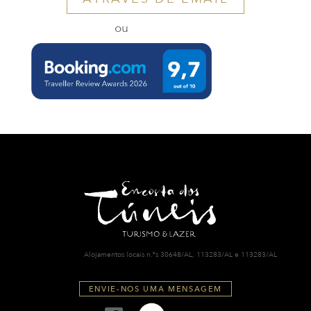
ou
Alojamentos locais n.ºs 30648/AL, 113283/AL e 113283/AL
ENVIE-NOS UMA MENSAGEM