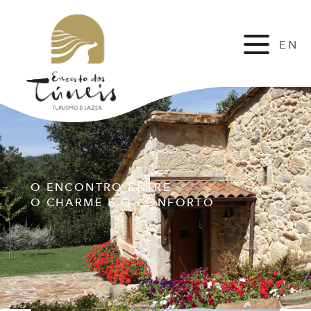
EN
FR
O ENCONTRO ENTRE
O CHARME E O CONFORTO