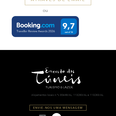
ou
Alojamentos locais n.ºs 30648/AL, 113283/AL e 113283/AL
ENVIE-NOS UMA MENSAGEM