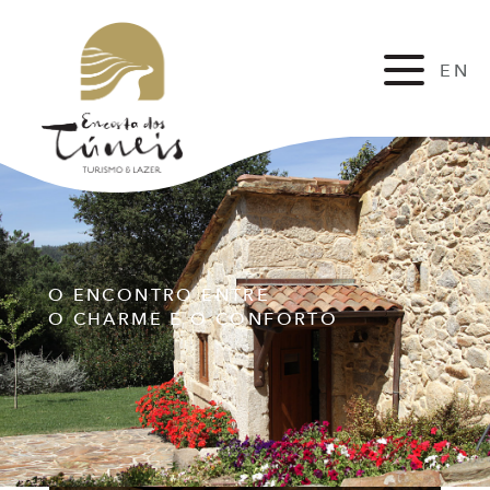
EN
FR
O ENCONTRO ENTRE
O CHARME E O CONFORTO