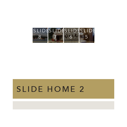
SLIDE
SLIDE
SLIDE
SLIDE
SLIDE
SLID
8
7
6
5
4
3
VOIR
VOIR
VOIR
VOIR
VOIR
VOIR
+
+
+
+
+
+
SLIDE HOME 2