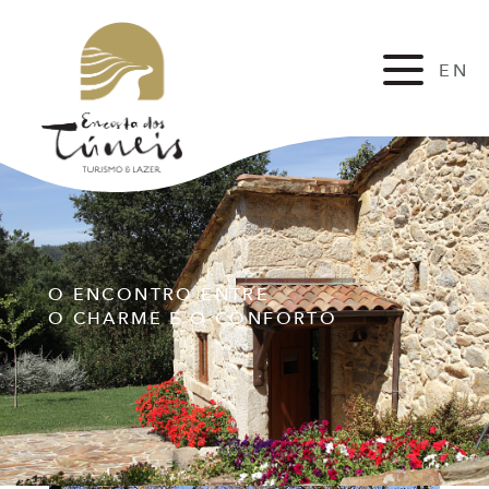
EN
FR
O ENCONTRO ENTRE
O CHARME E O CONFORTO