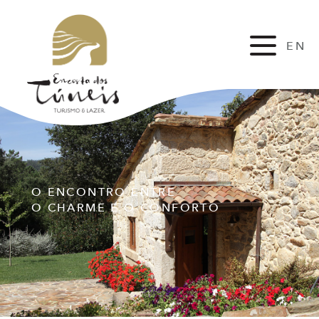
EN
FR
O ENCONTRO ENTRE
O CHARME E O CONFORTO