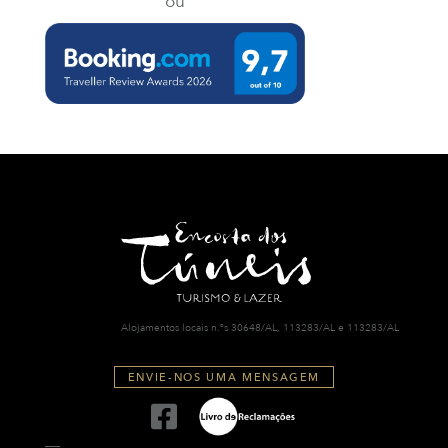
ou
Alojamentos locais n.ºs 30648/AL, 113283/AL e 113283/AL
ENVIE-NOS UMA MENSAGEM