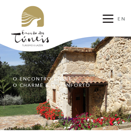
EN
FR
O ENCONTRO ENTRE
O CHARME E O CONFORTO