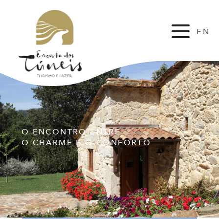
EN
FR
O ENCONTRO ENTRE
O CHARME E O CONFORTO