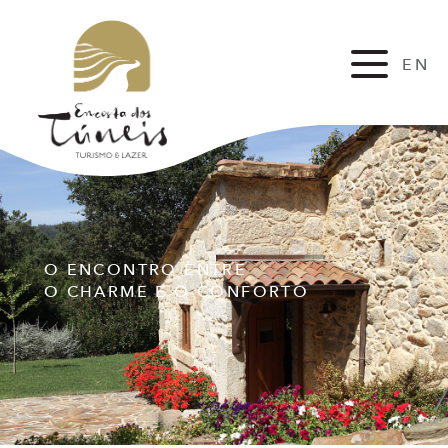
EN
FR
O ENCONTRO ENTRE
O CHARME E O CONFORTO