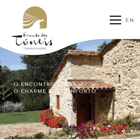
EN
FR
O ENCONTRO ENTRE
O CHARME E O CONFORTO