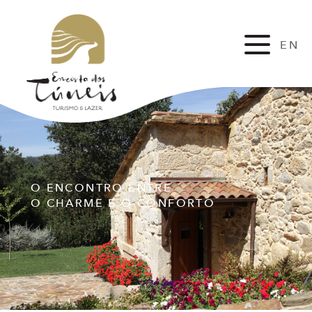
EN
FR
O ENCONTRO ENTRE
O CHARME E O CONFORTO