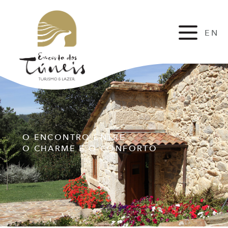
EN
FR
O ENCONTRO ENTRE
O CHARME E O CONFORTO