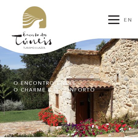
EN
FR
O ENCONTRO ENTRE
O CHARME E O CONFORTO