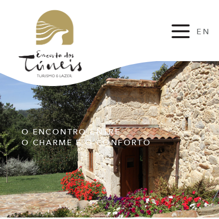
EN
FR
O ENCONTRO ENTRE
O CHARME E O CONFORTO