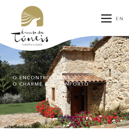
EN
FR
O ENCONTRO ENTRE
O CHARME E O CONFORTO