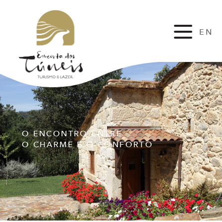
EN
FR
O ENCONTRO ENTRE
O CHARME E O CONFORTO