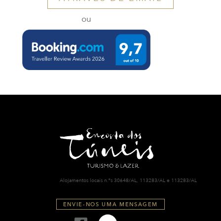
ou
Alojamentos locais n.ºs 30648/AL, 113283/AL e 113283/AL
ENVIE-NOS UMA MENSAGEM