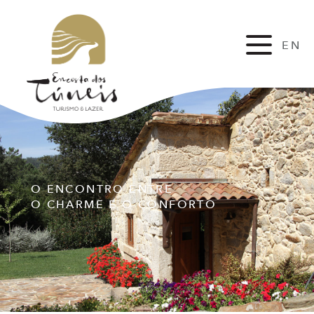
EN
FR
O ENCONTRO ENTRE
O CHARME E O CONFORTO