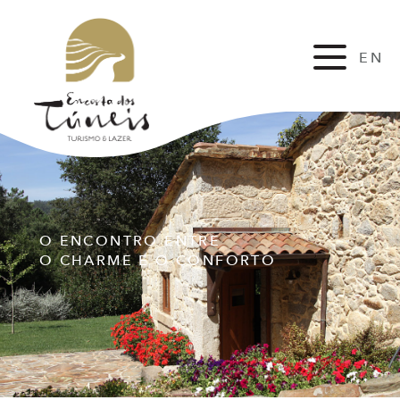
EN
FR
O ENCONTRO ENTRE
O CHARME E O CONFORTO