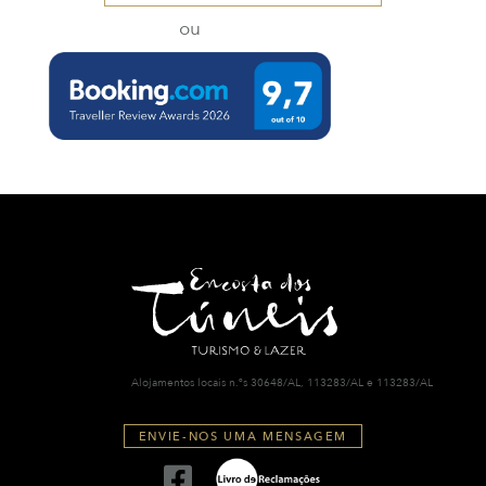
ou
Alojamentos locais n.ºs 30648/AL, 113283/AL e 113283/AL
ENVIE-NOS UMA MENSAGEM