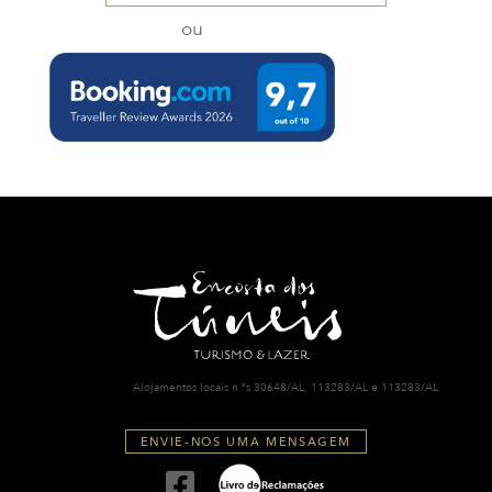
ou
Alojamentos locais n.ºs 30648/AL, 113283/AL e 113283/AL
ENVIE-NOS UMA MENSAGEM