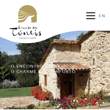
EN
FR
O ENCONTRO ENTRE
O CHARME E O CONFORTO