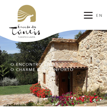
EN
FR
O ENCONTRO ENTRE
O CHARME E O CONFORTO