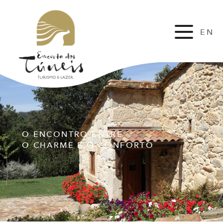
EN
FR
O ENCONTRO ENTRE
O CHARME E O CONFORTO