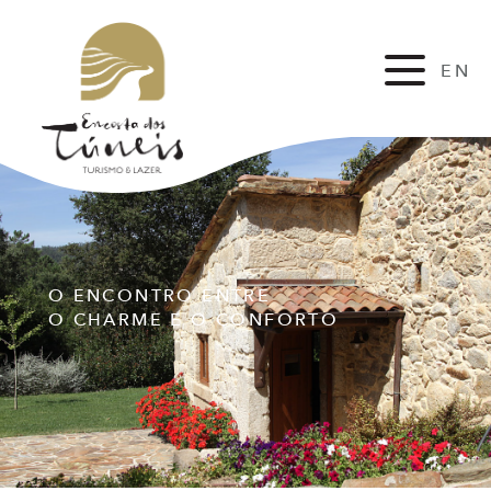
EN
FR
O ENCONTRO ENTRE
O CHARME E O CONFORTO