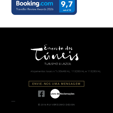
Alojamentos locais n.ºs 30648/AL, 113283/AL e 113283/AL
ENVIE-NOS UMA MENSAGEM
© 2016 RUI VERÍSSIMO DESIGN