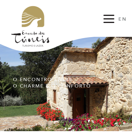
EN
FR
O ENCONTRO ENTRE
O CHARME E O CONFORTO