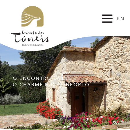
EN
FR
O ENCONTRO ENTRE
O CHARME E O CONFORTO